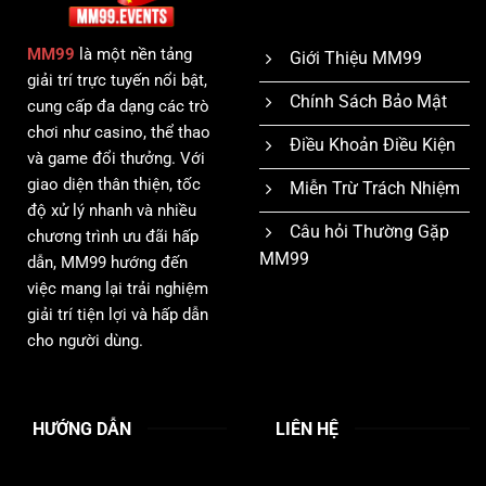
MM99
là một nền tảng
Giới Thiệu MM99
giải trí trực tuyến nổi bật,
Chính Sách Bảo Mật
cung cấp đa dạng các trò
chơi như casino, thể thao
Điều Khoản Điều Kiện
và game đổi thưởng. Với
giao diện thân thiện, tốc
Miễn Trừ Trách Nhiệm
độ xử lý nhanh và nhiều
Câu hỏi Thường Gặp
chương trình ưu đãi hấp
MM99
dẫn, MM99 hướng đến
việc mang lại trải nghiệm
giải trí tiện lợi và hấp dẫn
cho người dùng.
HƯỚNG DẪN
LIÊN HỆ