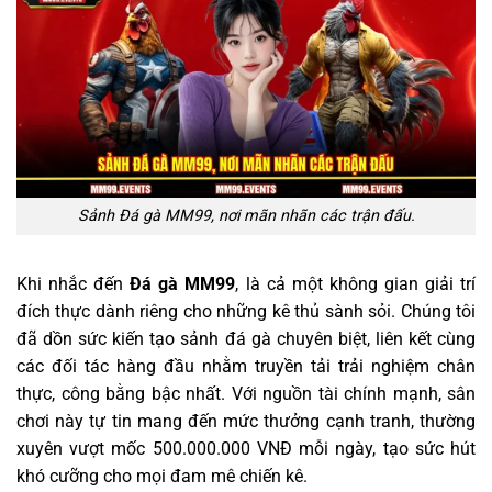
Sảnh Đá gà MM99, nơi mãn nhãn các trận đấu.
Khi nhắc đến
Đá gà MM99
, là cả một không gian giải trí
đích thực dành riêng cho những kê thủ sành sỏi. Chúng tôi
đã dồn sức kiến tạo sảnh đá gà chuyên biệt, liên kết cùng
các đối tác hàng đầu nhằm truyền tải trải nghiệm chân
thực, công bằng bậc nhất. Với nguồn tài chính mạnh, sân
chơi này tự tin mang đến mức thưởng cạnh tranh, thường
xuyên vượt mốc 500.000.000 VNĐ mỗi ngày, tạo sức hút
khó cưỡng cho mọi đam mê chiến kê.