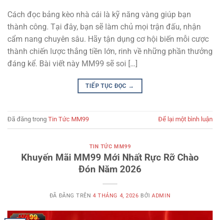
Cách đọc bảng kèo nhà cái là kỹ năng vàng giúp bạn
thành công. Tại đây, bạn sẽ làm chủ mọi trận đấu, nhận
cẩm nang chuyên sâu. Hãy tận dụng cơ hội biến mỗi cược
thành chiến lược thắng tiền lớn, rinh về những phần thưởng
đáng kể. Bài viết này MM99 sẽ soi […]
TIẾP TỤC ĐỌC
→
Đã đăng trong
Tin Tức MM99
Để lại một bình luận
TIN TỨC MM99
Khuyến Mãi MM99 Mới Nhất Rực Rỡ Chào
Đón Năm 2026
ĐÃ ĐĂNG TRÊN
4 THÁNG 4, 2026
BỞI
ADMIN