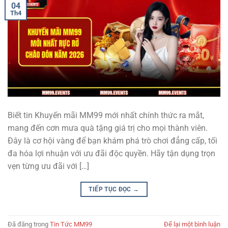
04
Th4
Biết tin Khuyến mãi MM99 mới nhất chính thức ra mắt,
mang đến cơn mưa quà tặng giá trị cho mọi thành viên.
Đây là cơ hội vàng để bạn khám phá trò chơi đẳng cấp, tối
đa hóa lợi nhuận với ưu đãi độc quyền. Hãy tận dụng trọn
vẹn từng ưu đãi với […]
TIẾP TỤC ĐỌC
→
Đã đăng trong
Tin Tức MM99
Để lại một bình luận