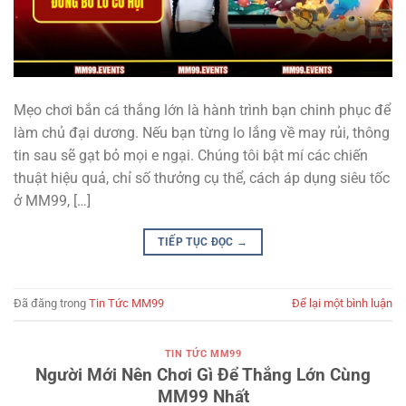
Mẹo chơi bắn cá thắng lớn là hành trình bạn chinh phục để
làm chủ đại dương. Nếu bạn từng lo lắng về may rủi, thông
tin sau sẽ gạt bỏ mọi e ngại. Chúng tôi bật mí các chiến
thuật hiệu quả, chỉ số thưởng cụ thể, cách áp dụng siêu tốc
ở MM99, […]
TIẾP TỤC ĐỌC
→
Đã đăng trong
Tin Tức MM99
Để lại một bình luận
TIN TỨC MM99
Người Mới Nên Chơi Gì Để Thắng Lớn Cùng
MM99 Nhất