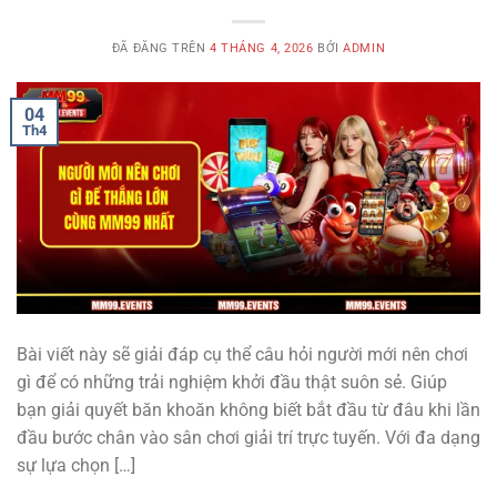
ĐÃ ĐĂNG TRÊN
4 THÁNG 4, 2026
BỞI
ADMIN
04
Th4
Bài viết này sẽ giải đáp cụ thể câu hỏi người mới nên chơi
gì để có những trải nghiệm khởi đầu thật suôn sẻ. Giúp
bạn giải quyết băn khoăn không biết bắt đầu từ đâu khi lần
đầu bước chân vào sân chơi giải trí trực tuyến. Với đa dạng
sự lựa chọn […]