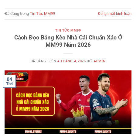
Đã đăng trong
Tin Tức MM99
Để lại một bình luận
TIN TỨC MM99
Cách Đọc Bảng Kèo Nhà Cái Chuẩn Xác Ở
MM99 Năm 2026
ĐÃ ĐĂNG TRÊN
4 THÁNG 4, 2026
BỞI
ADMIN
04
Th4