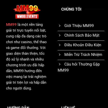
CHÚNG TÔI
MM99
là một nền tảng
Giới Thiệu MM99
giải trí trực tuyến nổi bật,
Chính Sách Bảo Mật
cung cấp đa dạng các trò
chơi như casino, thể thao
Điều Khoản Điều Kiện
và game đổi thưởng. Với
giao diện thân thiện, tốc
Miễn Trừ Trách Nhiệm
độ xử lý nhanh và nhiều
Câu hỏi Thường Gặp
chương trình ưu đãi hấp
MM99
dẫn, MM99 hướng đến
việc mang lại trải nghiệm
giải trí tiện lợi và hấp dẫn
cho người dùng.