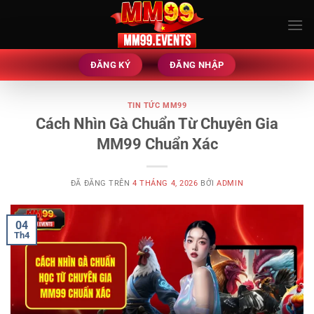
Chuyển
đến
nội
dung
ĐĂNG KÝ
ĐĂNG NHẬP
TIN TỨC MM99
Cách Nhìn Gà Chuẩn Từ Chuyên Gia
MM99 Chuẩn Xác
ĐÃ ĐĂNG TRÊN
4 THÁNG 4, 2026
BỞI
ADMIN
04
Th4