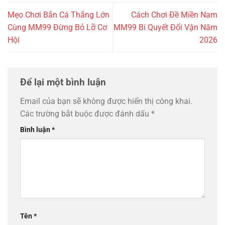
Mẹo Chơi Bắn Cá Thắng Lớn
Cách Chơi Đề Miền Nam
Cùng MM99 Đừng Bỏ Lỡ Cơ
MM99 Bí Quyết Đổi Vận Năm
Hội
2026
Để lại một bình luận
Email của bạn sẽ không được hiển thị công khai.
Các trường bắt buộc được đánh dấu
*
Bình luận
*
Tên
*