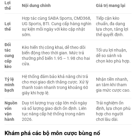
Lợi
Nội dung chính
Giá trị mang lại
thế
Hợp tác cùng SABA Sports, CMD368,
Tiếp cận kèo
Lợi
UG Sports, BTI. Cung cấp hàng nghìn
chuẩn, đa dạng
thế
sự kiện mỗi ngày với kèo cập nhật
lựa chọn, tăng lợi
sớm.
thế quyết định.
Đối
Kèo hiển thị công khai, dễ theo dõi
tác
Tối ưu lợi nhuận,
biến động theo thời gian. Mức trả
cung
dễ so sánh và
thưởng phổ biến 1.95 – 1.98 cho hai
cấp
chọn kèo phù hợp.
cửa.
kèo
Hệ thống đảm bảo khả năng chi trả
Tỷ lệ
Nhận tiền nhanh,
cho mọi giao dịch thắng cược. Xử lý
minh
an tâm khi tham
thanh toán nhanh trong khoảng 60
bạch
gia mức cược cao.
giây khi hợp lệ.
Nguồn
Duy trì lượng truy cập lớn mỗi ngày
Trải nghiệm ổn
vốn
và số lượng giao dịch ổn định. Liên
định, lựa chọn phù
vận
tục nâng cấp hệ thống trong năm
hợp cho người
hành
2026.
chơi lâu dài.
Khám phá các bộ môn cược bùng nổ