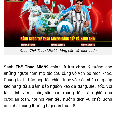
Sảnh Thể Thao MM99 đẳng cấp và xanh chín
Sảnh
Thể Thao MM99
chính là lựa chọn lý tưởng cho
những người hâm mộ túc cầu cùng vô vàn bộ môn khác.
Chúng tôi tự hào hợp tác chiến lược với các nhà cung cấp
kèo hàng đầu, đảm bảo nguồn kèo đa dạng, siêu tốc. Với
tài chính vững chắc, sân chơi mang đến trải nghiệm cá
cược an toàn, nơi hội viên đều hưởng dịch vụ chất lượng
cao nhất, cùng thưởng hấp dẫn thực tế.