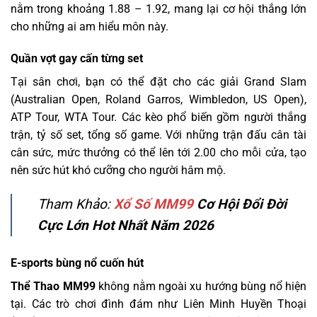
nằm trong khoảng 1.88 – 1.92, mang lại cơ hội thắng lớn
cho những ai am hiểu môn này.
Quần vợt gay cấn từng set
Tại sân chơi, bạn có thể đặt cho các giải Grand Slam
(Australian Open, Roland Garros, Wimbledon, US Open),
ATP Tour, WTA Tour. Các kèo phổ biến gồm người thắng
trận, tỷ số set, tổng số game. Với những trận đấu cân tài
cân sức, mức thưởng có thể lên tới 2.00 cho mỗi cửa, tạo
nên sức hút khó cưỡng cho người hâm mộ.
Tham Khảo:
Xổ Số MM99
Cơ Hội Đổi Đời
Cực Lớn Hot Nhất Năm 2026
E-sports bùng nổ cuốn hút
Thể Thao MM99
không nằm ngoài xu hướng bùng nổ hiện
tại. Các trò chơi đình đám như Liên Minh Huyền Thoại