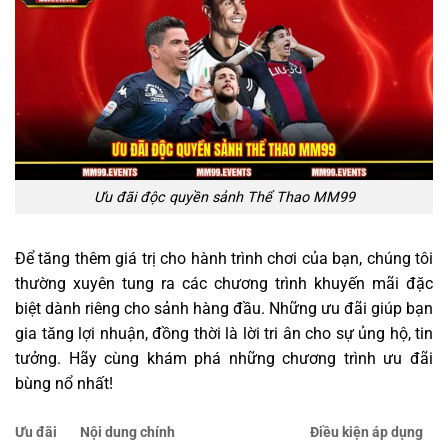
Ưu đãi độc quyền sảnh Thể Thao MM99
Để tăng thêm giá trị cho hành trình chơi của bạn, chúng tôi
thường xuyên tung ra các chương trình khuyến mãi đặc
biệt dành riêng cho sảnh hàng đầu. Những ưu đãi giúp bạn
gia tăng lợi nhuận, đồng thời là lời tri ân cho sự ủng hộ, tin
tưởng. Hãy cùng khám phá những chương trình ưu đãi
bùng nổ nhất!
Ưu đãi
Nội dung chính
Điều kiện áp dụng