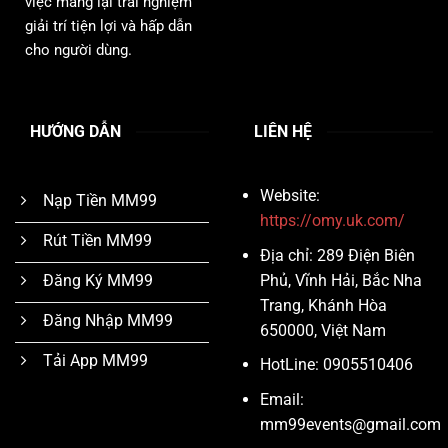
việc mang lại trải nghiệm
giải trí tiện lợi và hấp dẫn
cho người dùng.
HƯỚNG DẪN
LIÊN HỆ
Website:
Nạp Tiền MM99
https://omy.uk.com/
Rút Tiền MM99
Địa chỉ: 289 Điện Biên
Phủ, Vĩnh Hải, Bắc Nha
Đăng Ký MM99
Trang, Khánh Hòa
Đăng Nhập MM99
650000, Việt Nam
Tải App MM99
HotLine: 0905510406
Email:
mm99events@gmail.com