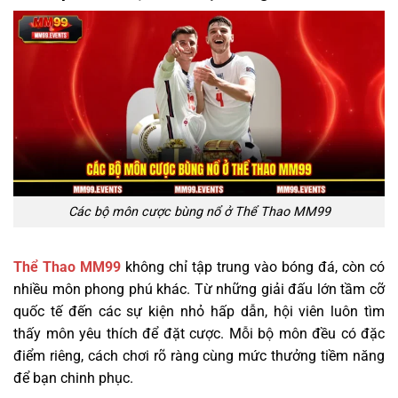
Các bộ môn cược bùng nổ ở Thể Thao MM99
Thể Thao MM99
không chỉ tập trung vào bóng đá, còn có
nhiều môn phong phú khác. Từ những giải đấu lớn tầm cỡ
quốc tế đến các sự kiện nhỏ hấp dẫn, hội viên luôn tìm
thấy môn yêu thích để đặt cược. Mỗi bộ môn đều có đặc
điểm riêng, cách chơi rõ ràng cùng mức thưởng tiềm năng
để bạn chinh phục.